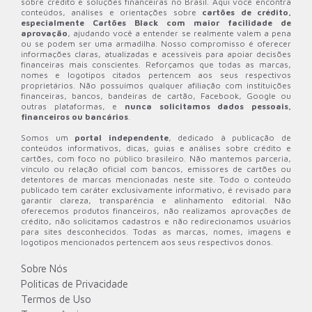
sobre crédito e soluções financeiras no Brasil. Aqui você encontra
conteúdos, análises e orientações sobre
cartões de crédito,
especialmente Cartões Black com maior facilidade de
aprovação
, ajudando você a entender se realmente valem a pena
ou se podem ser uma armadilha. Nosso compromisso é oferecer
informações claras, atualizadas e acessíveis para apoiar decisões
financeiras mais conscientes. Reforçamos que todas as marcas,
nomes e logotipos citados pertencem aos seus respectivos
proprietários. Não possuímos qualquer afiliação com instituições
financeiras, bancos, bandeiras de cartão, Facebook, Google ou
outras plataformas, e
nunca solicitamos dados pessoais,
financeiros ou bancários
.
Somos um
portal independente
, dedicado à publicação de
conteúdos informativos, dicas, guias e análises sobre crédito e
cartões, com foco no público brasileiro. Não mantemos parceria,
vínculo ou relação oficial com bancos, emissores de cartões ou
detentores de marcas mencionadas neste site. Todo o conteúdo
publicado tem caráter exclusivamente informativo, é revisado para
garantir clareza, transparência e alinhamento editorial. Não
oferecemos produtos financeiros, não realizamos aprovações de
crédito, não solicitamos cadastros e não redirecionamos usuários
para sites desconhecidos. Todas as marcas, nomes, imagens e
logotipos mencionados pertencem aos seus respectivos donos.
Sobre Nós
Politicas de Privacidade
Termos de Uso