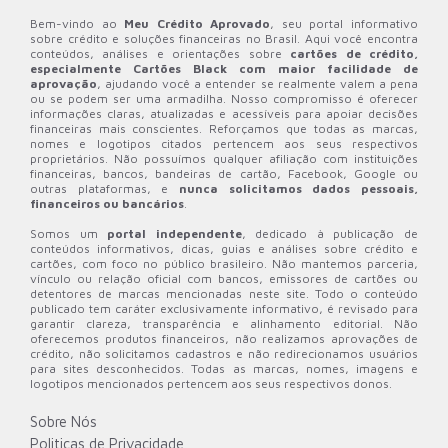
Bem-vindo ao
Meu Crédito Aprovado
, seu portal informativo
sobre crédito e soluções financeiras no Brasil. Aqui você encontra
conteúdos, análises e orientações sobre
cartões de crédito,
especialmente Cartões Black com maior facilidade de
aprovação
, ajudando você a entender se realmente valem a pena
ou se podem ser uma armadilha. Nosso compromisso é oferecer
informações claras, atualizadas e acessíveis para apoiar decisões
financeiras mais conscientes. Reforçamos que todas as marcas,
nomes e logotipos citados pertencem aos seus respectivos
proprietários. Não possuímos qualquer afiliação com instituições
financeiras, bancos, bandeiras de cartão, Facebook, Google ou
outras plataformas, e
nunca solicitamos dados pessoais,
financeiros ou bancários
.
Somos um
portal independente
, dedicado à publicação de
conteúdos informativos, dicas, guias e análises sobre crédito e
cartões, com foco no público brasileiro. Não mantemos parceria,
vínculo ou relação oficial com bancos, emissores de cartões ou
detentores de marcas mencionadas neste site. Todo o conteúdo
publicado tem caráter exclusivamente informativo, é revisado para
garantir clareza, transparência e alinhamento editorial. Não
oferecemos produtos financeiros, não realizamos aprovações de
crédito, não solicitamos cadastros e não redirecionamos usuários
para sites desconhecidos. Todas as marcas, nomes, imagens e
logotipos mencionados pertencem aos seus respectivos donos.
Sobre Nós
Politicas de Privacidade